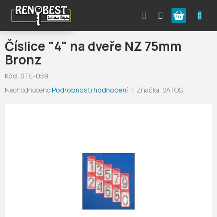
Přejít
Nákupní
na
obsah
košík
Číslice "4" na dveře NZ 75mm
Bronz
Kód:
STE-059
Průměrné
Neohodnoceno
Podrobnosti hodnocení
Značka:
SATOS
hodnocení
produktu
je
0,0
z
5
hvězdiček.