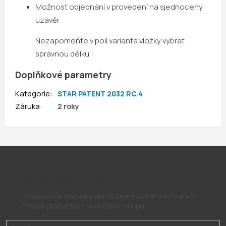
Možnost objednání v provedení na sjednocený
uzávěr
Nezapomeňte v poli varianta vložky vybrat
správnou délku !
Doplňkové parametry
Kategorie
:
STAR PATENT 2032 RC.4
Záruka
:
2 roky
Odebírat newsletter
Vložte svůj e-mail a my vám budeme zasílat informace o
nových produktech na našem e-shopu.