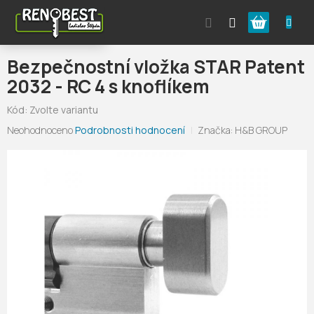
Přejít
Nákupní
na
obsah
košík
Bezpečnostní vložka STAR Patent
2032 - RC 4 s knoflíkem
Kód:
Zvolte variantu
Průměrné
Neohodnoceno
Podrobnosti hodnocení
Značka:
H&B GROUP
hodnocení
produktu
je
0,0
z
5
hvězdiček.