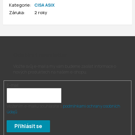
Kategorie
:
CISA ASIX
Záruka
:
2 roky
Odebírat newsletter
Vložte svůj e-mail a my vám budeme zasílat informace o
nových produktech na našem e-shopu.
E-mail
Vložením e-mailu souhlasíte s
podmínkami ochrany osobních
údajů
Přihlásit se