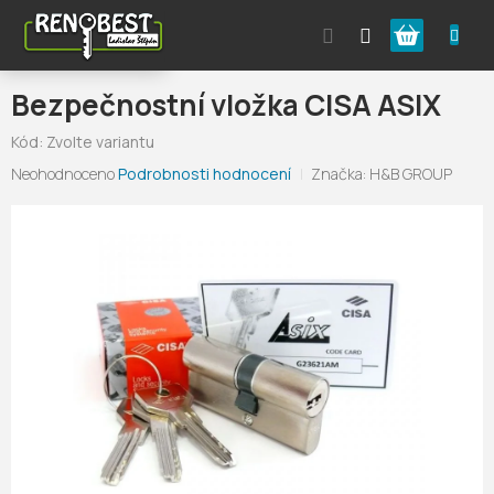
Přejít
Nákupní
na
obsah
košík
Bezpečnostní vložka CISA ASIX
Kód:
Zvolte variantu
Průměrné
Neohodnoceno
Podrobnosti hodnocení
Značka:
H&B GROUP
hodnocení
produktu
je
0,0
z
5
hvězdiček.