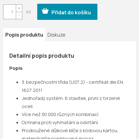
Měrná
cena:
Přidat do košíku
Popis produktu
Diskuze
Detailní popis produktu
Popis
3. bezpečnostní třída (UST 2) - certifikát dle EN
1627:2011
Jednořadý systém, 6 stavítek, první z tvrzené
oceli
Více než 30 000 různých kombinací
Ochrana proti vyhmatání a odvrtání
Prodloužené důlkové klíče s kódovou kartou,
materiál klíče poniklovaná mosaz