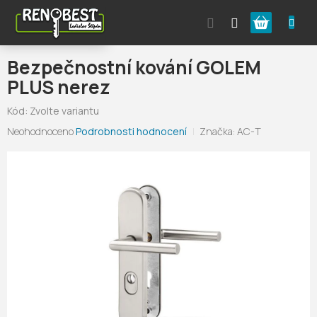
Přejít
Nákupní
na
obsah
košík
Bezpečnostní kování GOLEM
PLUS nerez
Kód:
Zvolte variantu
Průměrné
Neohodnoceno
Podrobnosti hodnocení
Značka:
AC-T
hodnocení
produktu
je
0,0
z
5
hvězdiček.