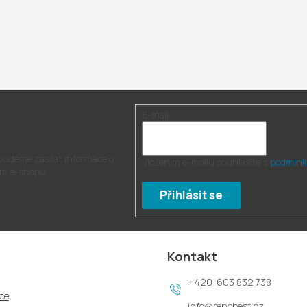
E-mail
r
 budeme zasílat informace o
Vložením e-mailu souhlasíte s
podmínk
m e-shopu.
Přihlásit se
Kontakt
603 832 738
ce
info
@
renobest.cz