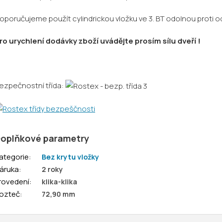
oporučujeme použít cylindrickou vložku ve 3. BT odolnou proti od
ro urychlení dodávky zboží uvádějte prosím sílu dveří !
ezpečnostní třída:
oplňkové parametry
ategorie
:
Bez krytu vložky
áruka
:
2 roky
rovedení
:
klika-klika
ozteč
:
72,90 mm