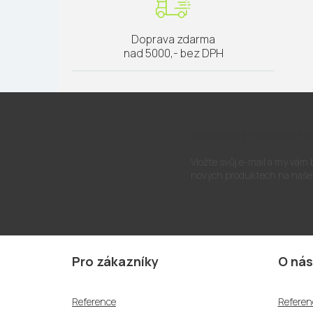
Doprava zdarma
nad 5000,- bez DPH
Odebírat newslette
Vložte svůj e-mail a my vám
nových produktech na naše
Z
á
Pro zákazníky
O nás
p
a
Reference
Referen