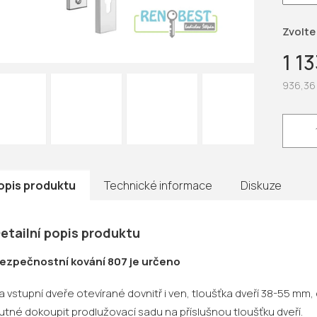
hvězdič
Zvolte
1 1
936,36
Měrná
cena:
opis produktu
Technické informace
Diskuze
etailní popis produktu
ezpečnostní kování 807 je určeno
a vstupní dveře otevírané dovnitř i ven, tloušťka dveří 38-55 mm
utné dokoupit prodlužovací sadu na příslušnou tloušťku dveří.