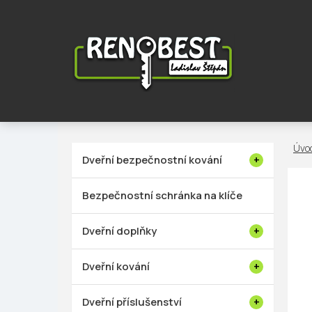
Přejít
na
obsah
P
Dveřní bezpečnostní kování
o
s
Bezpečnostní schránka na klíče
t
r
Dveřní doplňky
a
n
Dveřní kování
n
í
Dveřní příslušenství