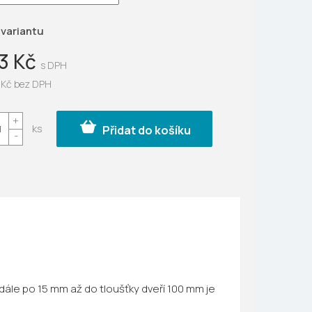
ek.
 variantu
33 Kč
 Kč bez DPH
Přidat do košíku
, dále po 15 mm až do tloušťky dveří 100 mm
je