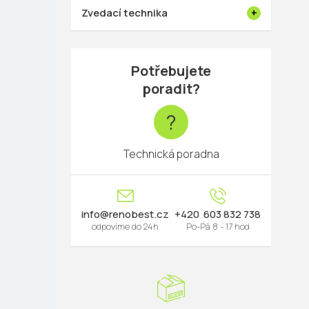
Zvedací technika
Potřebujete
poradit?
?
Technická poradna
info
@
renobest.cz
603 832 738