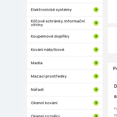
p
a
Elektronické systémy
n
e
Klíčové schránky, Informační
vitríny
l
Koupelnové doplňky
Kování nábytkové
Madla
P
Mazací prostředky
D
Nářadí
B
Okenní kování
n
n
Okenní rozpěry