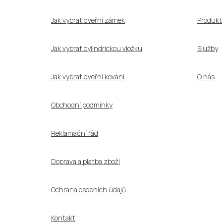
t
í
Jak vybrat dveřní zámek
Produkt
Jak vybrat cylindrickou vložku
Služby
Jak vybrat dveřní kování
O nás
Obchodní podmínky
Reklamační řád
Doprava a platba zboží
Ochrana osobních údajů
Kontakt