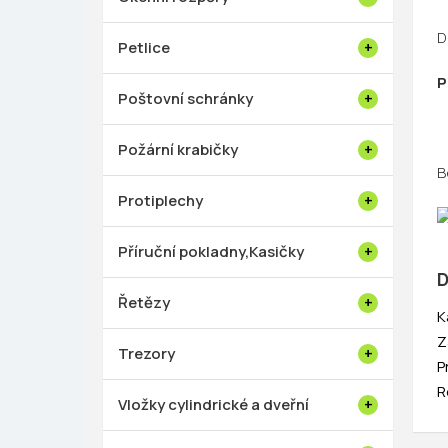
D
Petlice
P
Poštovní schránky
Požární krabičky
B
Protiplechy
Příruční pokladny,Kasičky
D
Řetězy
K
Z
Trezory
P
R
Vložky cylindrické a dveřní