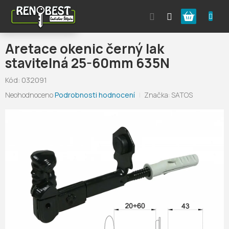
Přejít
Nákupní
na
obsah
košík
Aretace okenic černý lak
stavitelná 25-60mm 635N
Kód:
032091
Průměrné
Neohodnoceno
Podrobnosti hodnocení
Značka:
SATOS
hodnocení
produktu
je
0,0
z
5
hvězdiček.