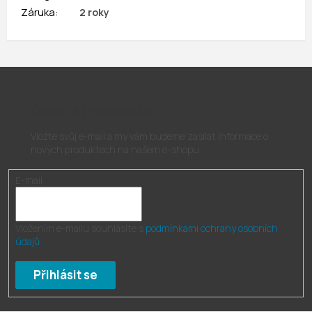
Záruka
:
2 roky
Odebírat newsletter
Vložte svůj e-mail a my vám budeme zasílat informace o
nových produktech na našem e-shopu.
E-mail
Vložením e-mailu souhlasíte s
podmínkami ochrany osobních
údajů
Přihlásit se